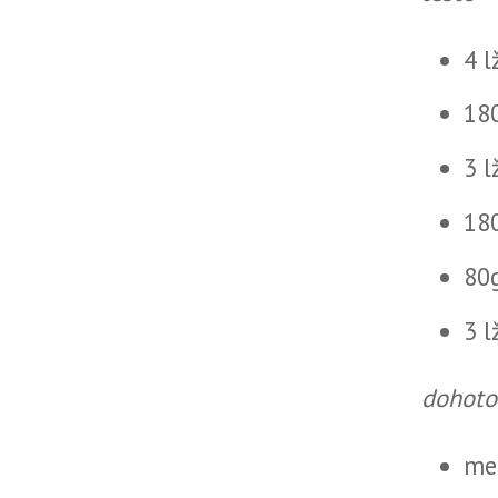
4 
18
3 l
18
80
3 l
dohoto
me