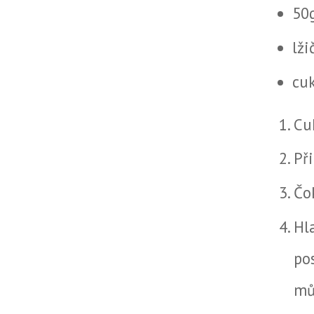
50
lž
cu
Cu
Př
Čo
Hl
po
mů