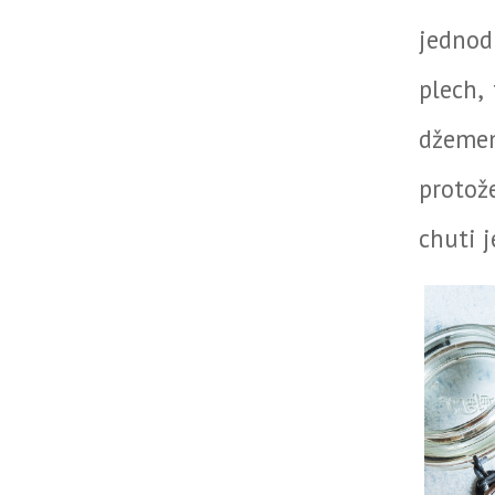
jednod
plech,
džemem
protož
chuti 