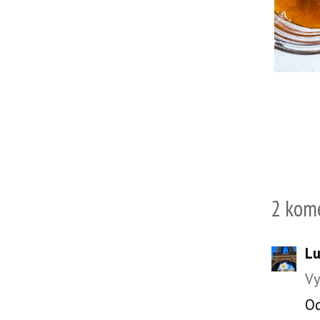
2 kom
Lu
Vy
O