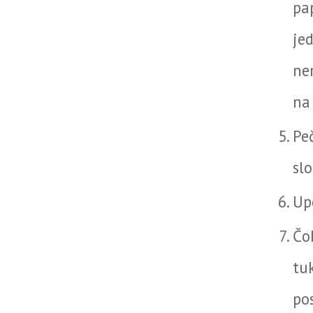
pa
je
ne
na
Pe
sl
Up
Čo
tu
po