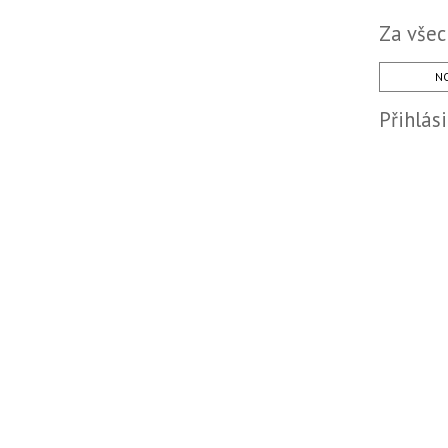
Za všec
NO
Přihlás