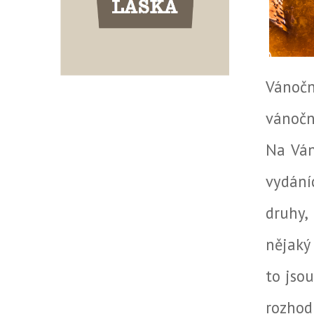
Vánočn
vánoční
Na Ván
vydání
druhy,
nějaký 
to jso
rozho