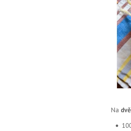
Na
dvě
100