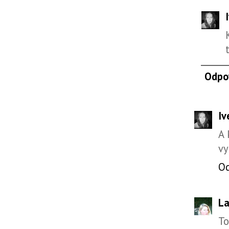
Odpo
Iv
A 
vy
O
La
To