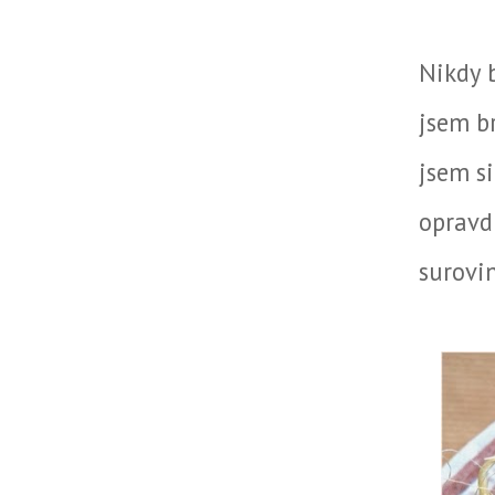
Nikdy 
jsem b
jsem si
opravd
surovi