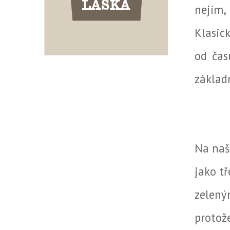
nejím,
Klasick
od čas
základ
Na naš
jako t
zelený
protož