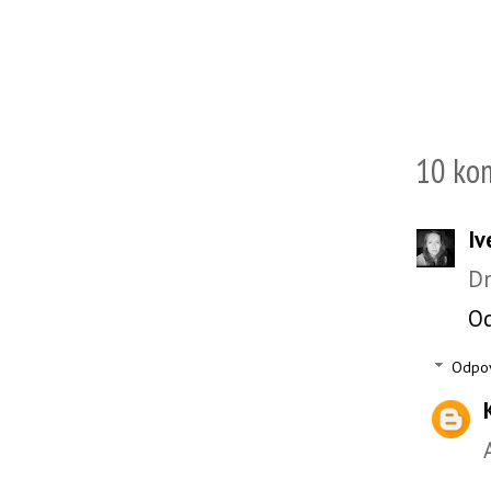
10 ko
Iv
Dn
O
Odpo