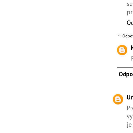
se
pr
O
Odpo
Odpo
U
Pr
vy
je