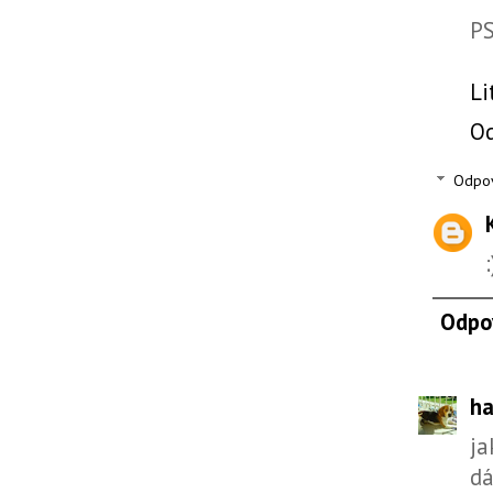
PS
Li
O
Odpo
:
Odpo
ha
ja
dá