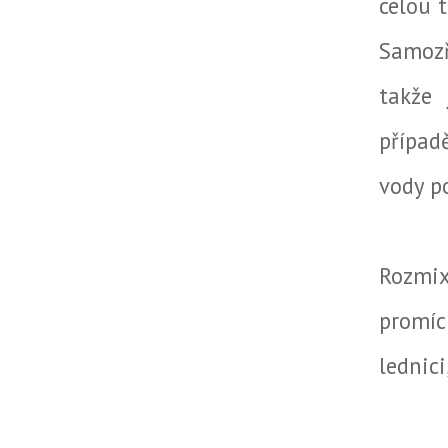
celou 
Samozř
takže 
případ
vody p
Rozmix
promíc
lednici