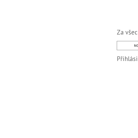
Za všec
NO
Přihlás