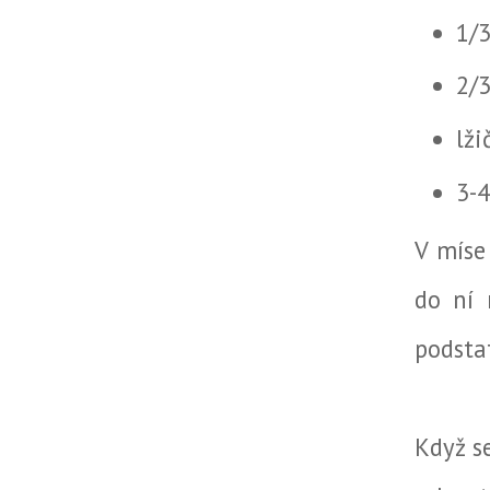
1/
2/
lži
3-4
V míse
do ní 
podstat
Když s