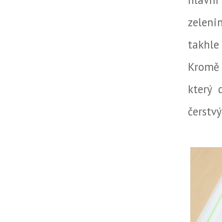
zeleni
takhle
Kromě 
který 
čerstvý