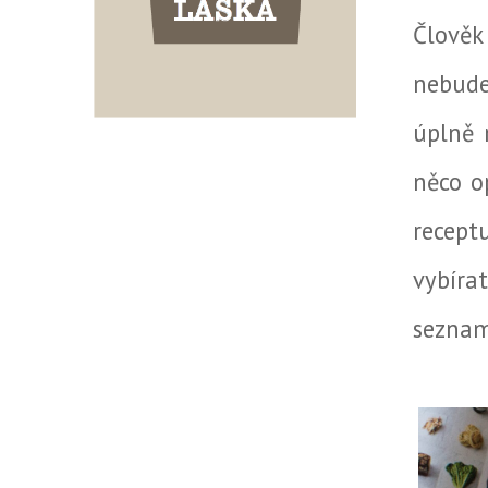
Člověk
nebude
úplně 
něco o
recept
vybíra
seznamu