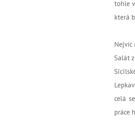
tohle 
která b
Nejvíc
Salát z
Sicils
Lepkavý
celá s
práce 