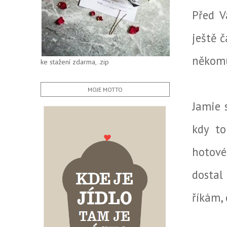
Před V
ještě č
někomu 
ke stažení zdarma, .zip
MOJE MOTTO
Jamie 
kdy to
hotové
dostal
říkám, 