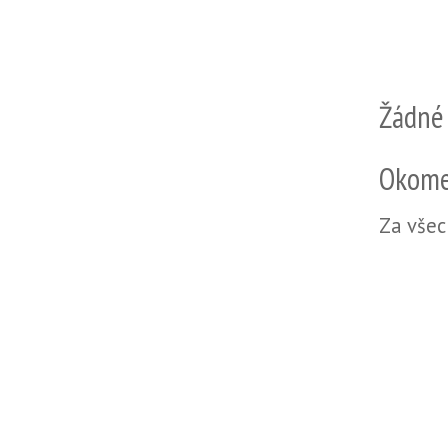
Žádné
Okome
Za všec