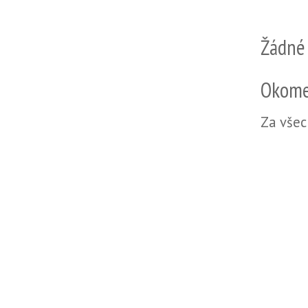
Žádné
Okome
Za všec