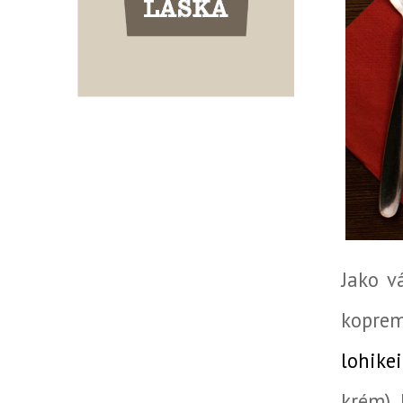
Jako v
koprem
lohikei
krém),