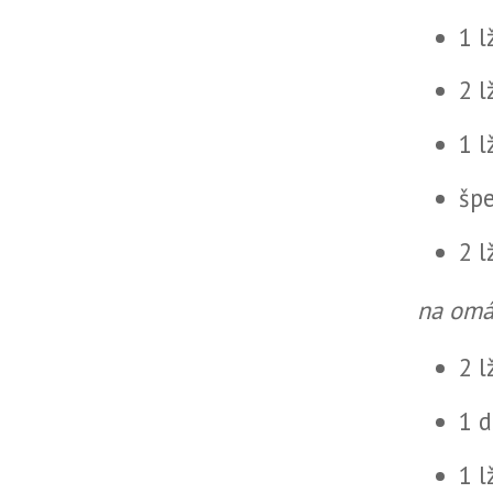
1 
2 l
1 l
špe
2 l
na omá
2 l
1 d
1 l