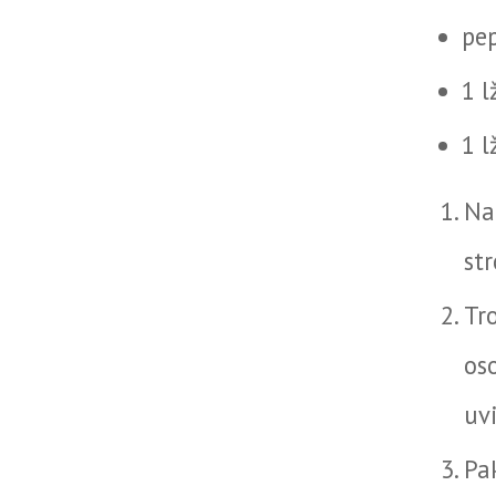
pep
1 l
1 
Na
st
Tr
os
uv
Pa