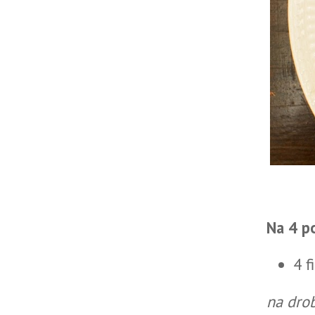
Na 4 p
4 f
na dro