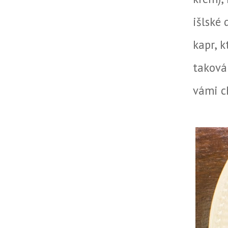
išlské
kapr, 
taková
vámi ch