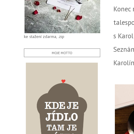
Konec 
talesp
s Karo
ke stažení zdarma, .zip
Seznám
MOJE MOTTO
Karolín