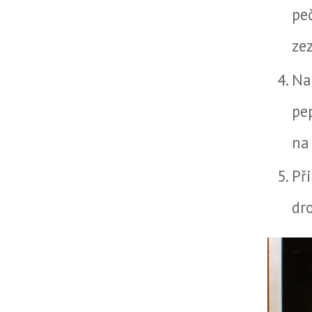
pe
ze
Na
pe
na
Př
dr