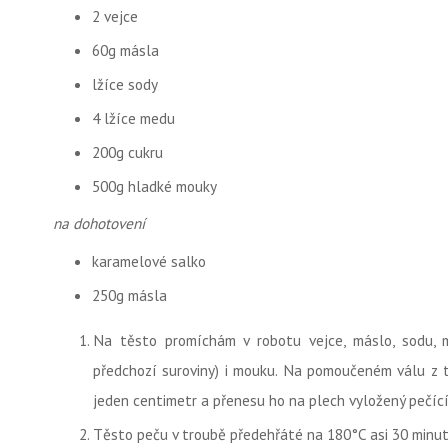
2 vejce
60g másla
lžíce sody
4 lžíce medu
200g cukru
500g hladké mouky
na dohotovení
karamelové salko
250g másla
Na těsto promíchám v robotu vejce, máslo, sodu, 
předchozí suroviny) i mouku. Na pomoučeném válu z t
jeden centimetr a přenesu ho na plech vyložený pečíc
Těsto peču v troubě předehřáté na 180°C asi 30 minut