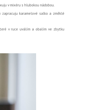
uju v mixéru s hlubokou nádobou.
u zapracuju karamelové salko a změklé
teré v ruce uválím a obalím ve zbytku