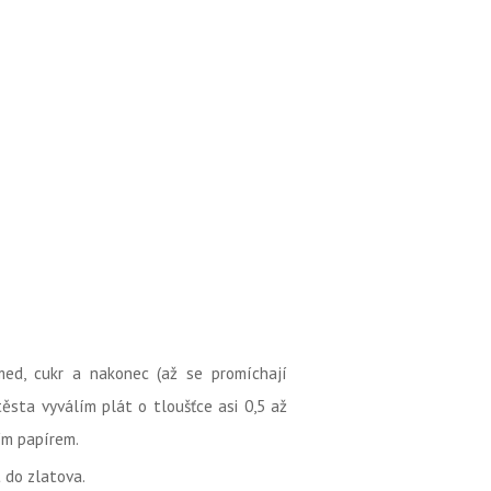
med, cukr a nakonec (až se promíchají
ěsta vyválím plát o tloušťce asi 0,5 až
ím papírem.
 do zlatova.