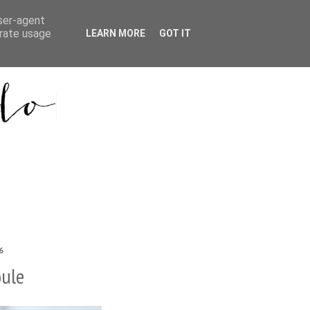
user-agent
erate usage
LEARN MORE
GOT IT
6
ule