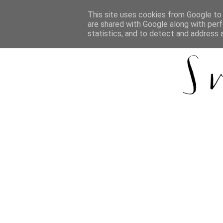
This site uses cookies from Google to d
are shared with Google along with perf
statistics, and to detect and address 