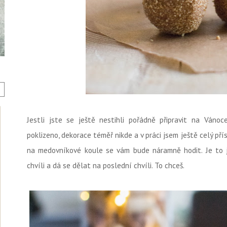
Jestli jste se ještě nestihli pořádně připravit na Váno
poklizeno, dekorace téměř nikde a v práci jsem ještě celý pří
na medovníkové koule se vám bude náramně hodit. Je to j
chvíli a dá se dělat na poslední chvíli. To chceš.