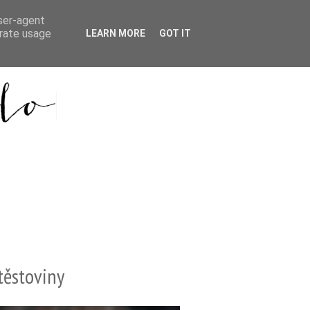
user-agent
erate usage
LEARN MORE
GOT IT
těstoviny