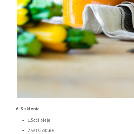
6-8 sklenic
1,5dcl oleje
2 větší cibule