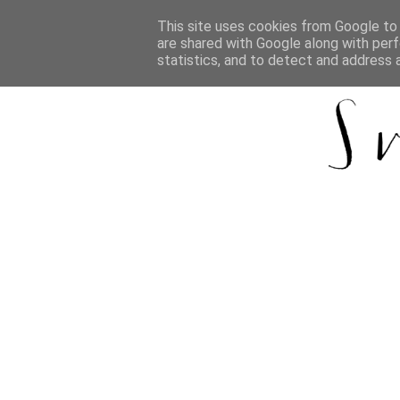
This site uses cookies from Google to d
are shared with Google along with perf
statistics, and to detect and address 