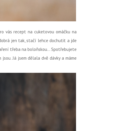
 pro vás recept na cuketovou omáčku na
dobrá jen tak, stačí lehce dochutit a jde
aření třeba na boloňskou... Spotřebujete
m jsou. Já jsem dělala dvě dávky a máme