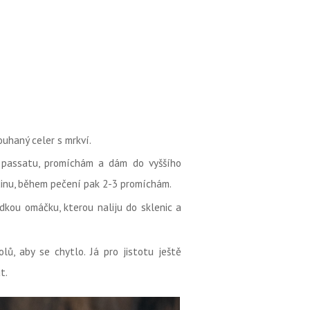
ouhaný celer s mrkví.
 passatu, promíchám a dám do vyššího
dinu, během pečení pak 2-3 promíchám.
kou omáčku, kterou naliju do sklenic a
lů, aby se chytlo. Já pro jistotu ještě
t.