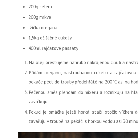
200g celeru
200g mrkve
lžička oregana
1,5kg očištěné cukety
400ml rajčatové passaty
Na oleji orestujeme nahrubo nakrájenou cibuli a nastr
Přidám oregano, nastrouhanou cuketu a rajčatovou
pekáče péct do trouby předehřáté na 200°C asi na ho
Pečenou směs přendám do mixéru a rozmixuju na hlad
zavíčkuju.
Pokud je omáčka ještě horká, stačí otočit víčkem do
zavařuju v troubě na pekáči s horkou vodou asi 30 minu