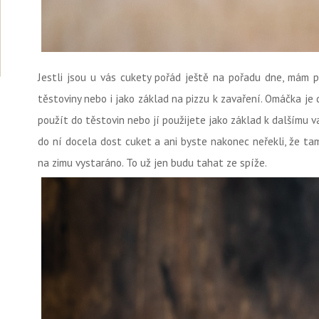
Jestli jsou u vás cukety pořád ještě na pořadu dne, mám
těstoviny nebo i jako základ na pizzu k zavaření. Omáčka je 
použít do těstovin nebo jí použijete jako základ k dalšímu v
do ní docela dost cuket a ani byste nakonec neřekli, že ta
na zimu vystaráno. To už jen budu tahat ze spíže.