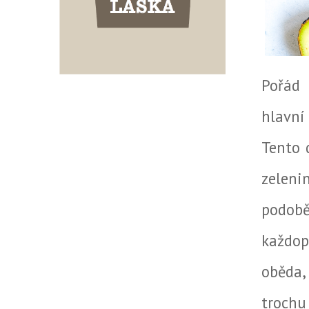
Pořád 
hlavní 
Tento 
zeleni
podobě
každop
oběda,
trochu 