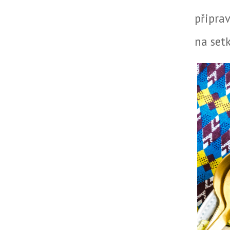
připra
na setk