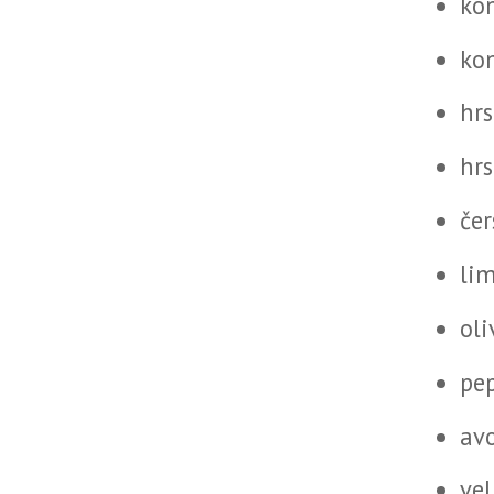
kon
ko
hrs
hrs
čer
li
oli
pep
av
vel