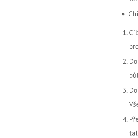
Chi
Ci
pr
Do 
pů
Do
Vš
Př
ta