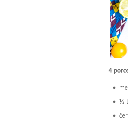
4 porc
me
½ 
če