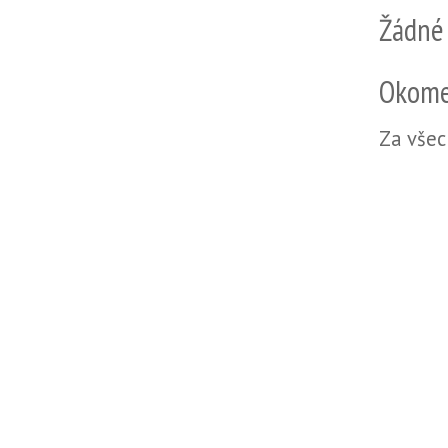
Žádné
Okome
Za všec