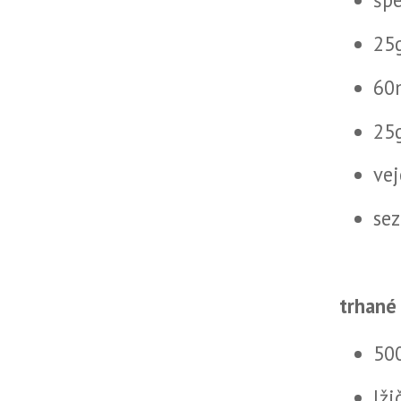
25
60
25
vej
se
trhané
50
lži