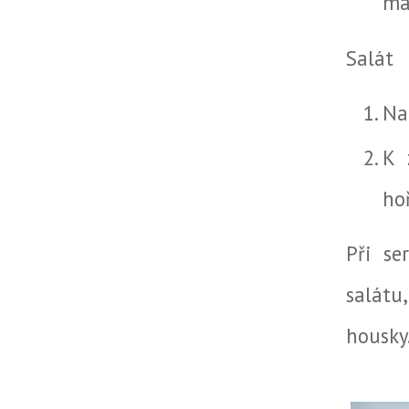
ma
Salát
Na
K 
ho
Při se
salátu
housky