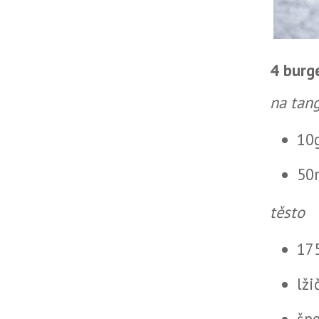
4 burg
na tan
10
50
těsto
17
lži
špe