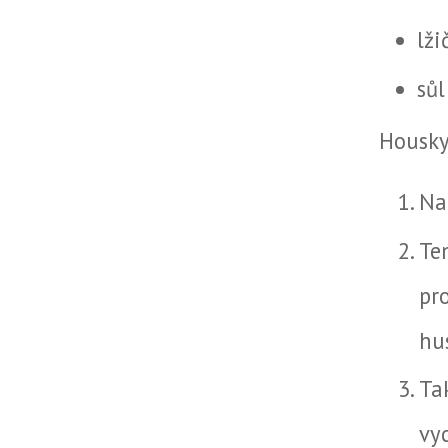
lži
sůl
Housk
Na
Te
pr
hu
Ta
vy