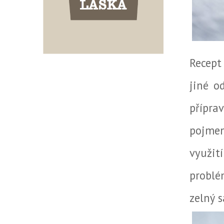
Recept
jiné o
přípr
pojmen
využit
problé
zelný s