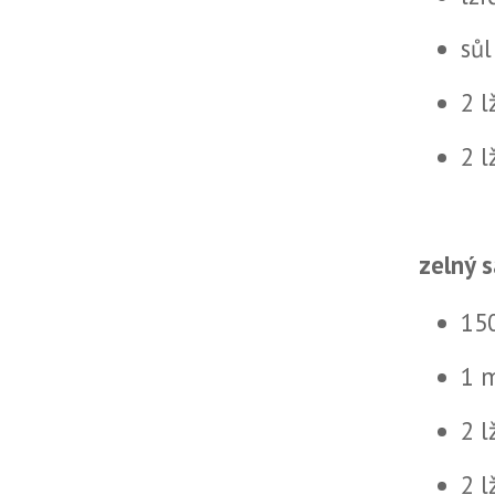
sůl
2 l
2 l
zelný s
150
1 
2 l
2 