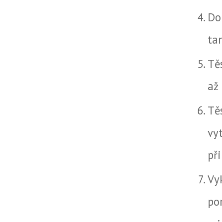
Do
ta
Tě
až
Tě
vy
př
Vy
po