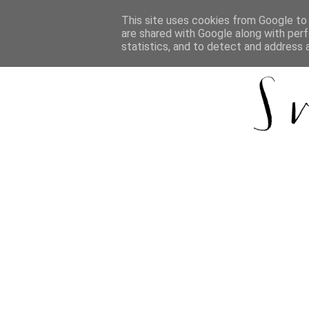
This site uses cookies from Google to d
are shared with Google along with perf
statistics, and to detect and address 