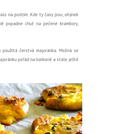
lo na podzim. Kde ty časy jsou, ohýnek
mě popadne chuť na pečené brambory,
u použitá čerstvá majoránka. Možná se
majoránku pořád na balkoně a stále ještě