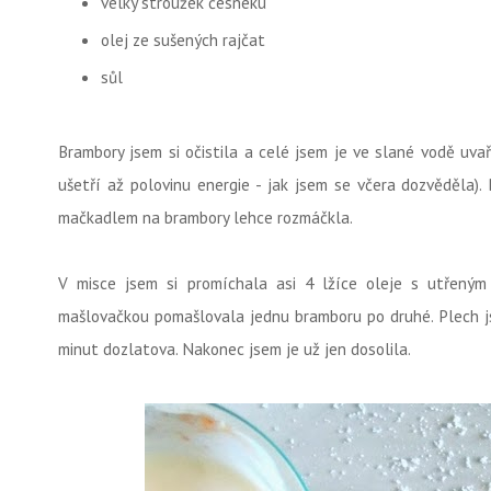
velký stroužek česneku
olej ze sušených rajčat
sůl
Brambory jsem si očistila a celé jsem je ve slané vodě uva
ušetří až polovinu energie - jak jsem se včera dozvěděla).
mačkadlem na brambory lehce rozmáčkla.
V misce jsem si promíchala asi 4 lžíce oleje s utřen
mašlovačkou pomašlovala jednu bramboru po druhé. Plech j
minut dozlatova. Nakonec jsem je už jen dosolila.