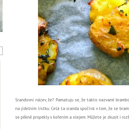
Srandovní název, že? Pamatuju se, že takto nazvané brambor
na jídelním lístku. Celá ta sranda spočívá v tom, že se bram
se pěkně propekly s kořením a olejem. Můžete je zkusit i roz