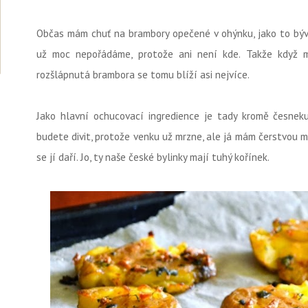
Občas mám chuť na brambory opečené v ohýnku, jako to býva
už moc nepořádáme, protože ani není kde. Takže když 
rozšlápnutá brambora se tomu blíží asi nejvíce.
Jako hlavní ochucovací ingredience je tady kromě česnek
budete divit, protože venku už mrzne, ale já mám čerstvou 
se jí daří. Jo, ty naše české bylinky mají tuhý kořínek.