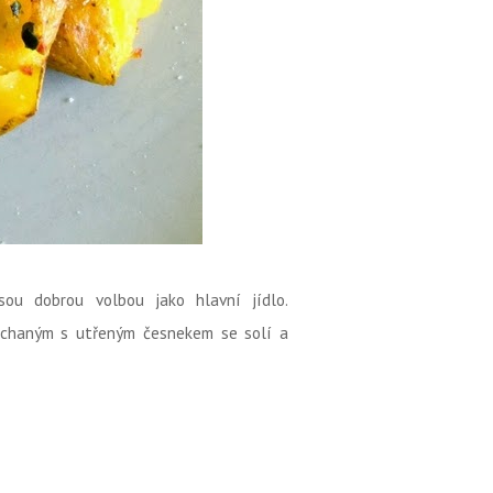
sou dobrou volbou jako hlavní jídlo.
íchaným s utřeným česnekem se solí a