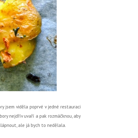
y jsem viděla poprvé v jedné restauraci
bory nejdřív uvaří a pak rozmáčknou, aby
šlápnout, ale já bych to nedělala.