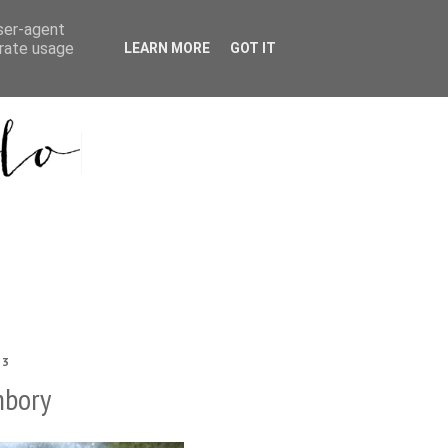
user-agent
erate usage
LEARN MORE
GOT IT
13
mbory