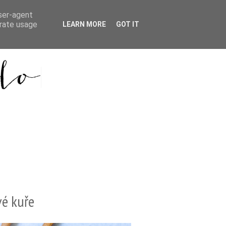
user-agent
erate usage
LEARN MORE
GOT IT
é kuře