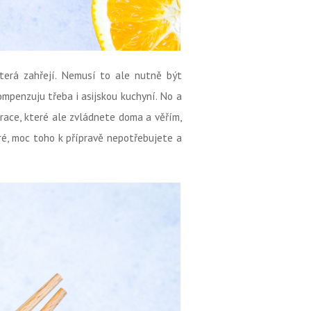
která zahřejí. Nemusí to ale nutně být
ompenzuju třeba i asijskou kuchyní. No a
urace, které ale zvládnete doma a věřím,
ré, moc toho k přípravě nepotřebujete a