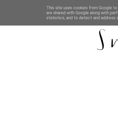
This site uses cookies from Google to d
are shared with Google along with perf
statistics, and to detect and address 