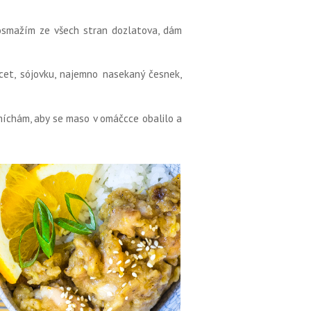
 osmažím ze všech stran dozlatova, dám
cet, sójovku, najemno nasekaný česnek,
íchám, aby se maso v omáčcce obalilo a