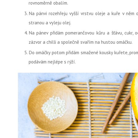
rovnoměrně obalím.
Na pánvi rozehřeju vyšší vrstvu oleje a kuře v něm
stranou a vyleju olej.
Na pánev přidám pomerančovou kůru a šťávu, cukr, o
zázvor a chilli a společně svařím na hustou omáčku.
Do omáčky potom přidám smažené kousky kuřete, prom
podávám nejlépe s rýží.