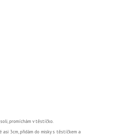
soli, promíchám v těstíčko.
é asi 3cm, přidám do misky s těstíčkem a