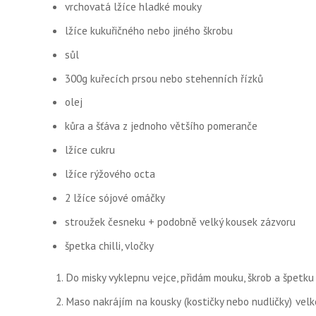
vrchovatá lžíce hladké mouky
lžíce kukuřičného nebo jiného škrobu
sůl
300g kuřecích prsou nebo stehenních řízků
olej
kůra a šťáva z jednoho většího pomeranče
lžíce cukru
lžíce rýžového octa
2 lžíce sójové omáčky
stroužek česneku + podobně velký kousek zázvoru
špetka chilli, vločky
Do misky vyklepnu vejce, přidám mouku, škrob a špetku 
Maso nakrájím na kousky (kostičky nebo nudličky) velk