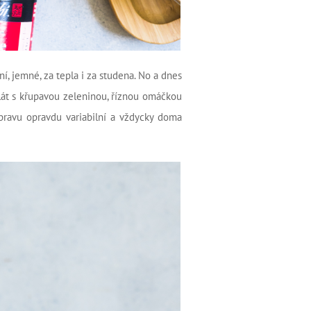
í, jemné, za tepla i za studena. No a dnes
lát s křupavou zeleninou, říznou omáčkou
ípravu opravdu variabilní a vždycky doma