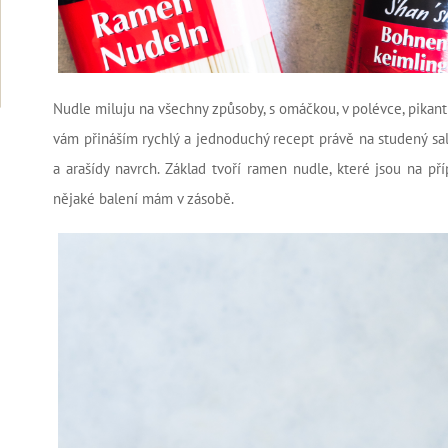
Nudle miluju na všechny způsoby, s omáčkou, v polévce, pikantn
vám přináším rychlý a jednoduchý recept právě na studený sa
a arašídy navrch. Základ tvoří ramen nudle, které jsou na př
nějaké balení mám v zásobě.