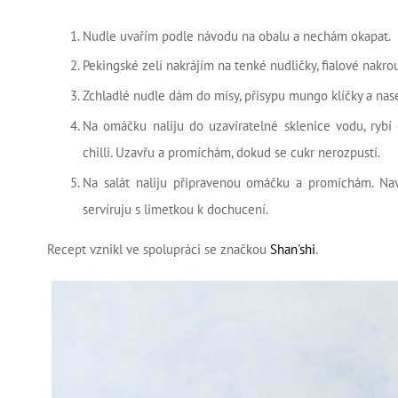
Nudle uvařím podle návodu na obalu a nechám okapat.
Pekingské zelí nakrájím na tenké nudličky, fialové nak
Zchladlé nudle dám do mísy, přisypu mungo klíčky a nase
Na omáčku naliju do uzavíratelné sklenice vodu, rybí
chilli. Uzavřu a promíchám, dokud se cukr nerozpustí.
Na salát naliju připravenou omáčku a promíchám. Na
servíruju s limetkou k dochucení.
Recept vznikl ve spolupráci se značkou
Shan'shi
.