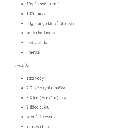
70g fialového zelí
100g mrkve
60g Mungo klíčků Shan'shi
snítka koriandru
hrst arašídů
limetka
omáčka
1dcl vody
2-3 lžíce rybí omáčky
3 lžíce (rýžového) octa
2 lžíce cukru
stroužek česneku
kousek chilli