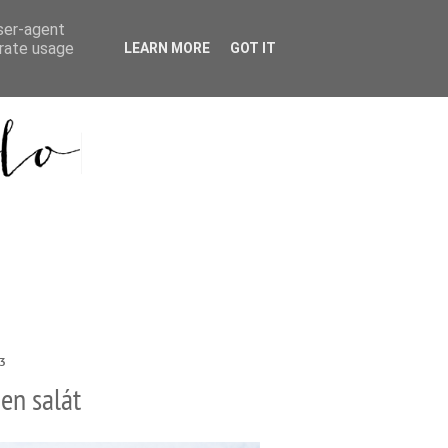
user-agent
erate usage
LEARN MORE
GOT IT
23
en salát