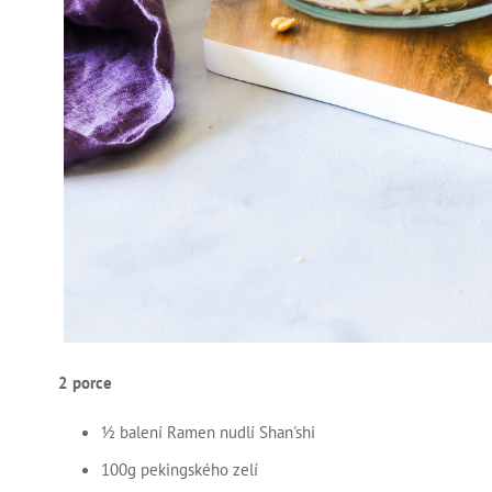
2 porce
½ balení Ramen nudlí Shan'shi
100g pekingského zelí