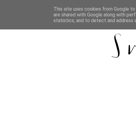
This site uses cookies from Google to d
are shared with Google along with perf
statistics, and to detect and address 