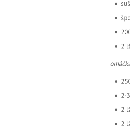
su
špe
20
2 l
omáčk
25
2-3
2 l
2 l