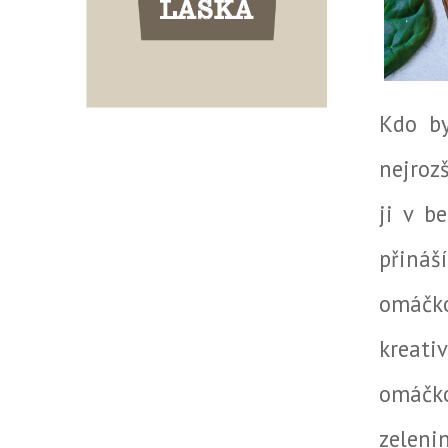
Kdo by
nejrozš
ji v b
přiná
omáčko
kreati
omáčko
zeleni