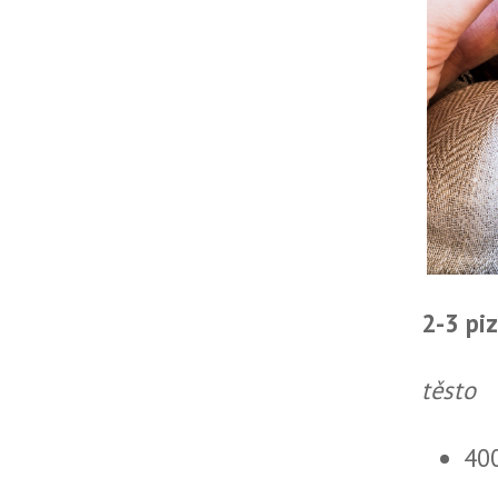
2-3 pi
těsto
40