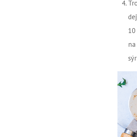
Tr
de
10
na
sýr