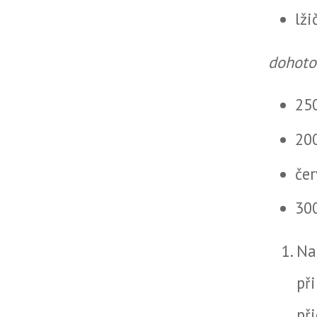
lži
dohoto
25
20
čer
30
Na
př
př