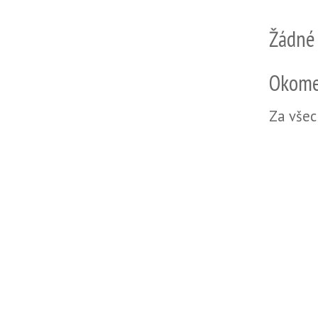
Žádné
Okome
Za všec