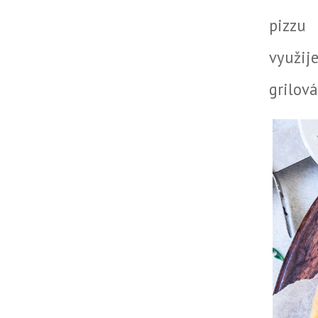
pizzu
využi
grilová