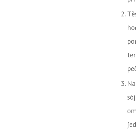
Tě
ho
po
te
peč
Na
só
om
jed