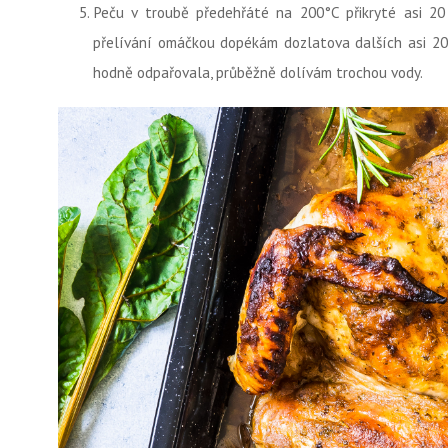
Peču v troubě předehřáté na 200°C přikryté asi 2
přelívání omáčkou dopékám dozlatova dalších asi 20 
hodně odpařovala, průběžně dolívám trochou vody.