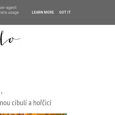
user-agent
erate usage
LEARN MORE
GOT IT
22
ou cibulí a hořčicí