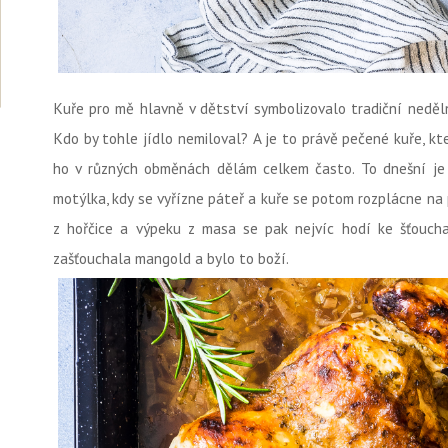
Kuře pro mě hlavně v dětství symbolizovalo tradiční neděln
Kdo by tohle jídlo nemiloval? A je to právě pečené kuře, k
ho v různých obměnách dělám celkem často. To dnešní je
motýlka, kdy se vyřízne páteř a kuře se potom rozplácne na
z hořčice a výpeku z masa se pak nejvíc hodí ke šťouch
zašťouchala mangold a bylo to boží.