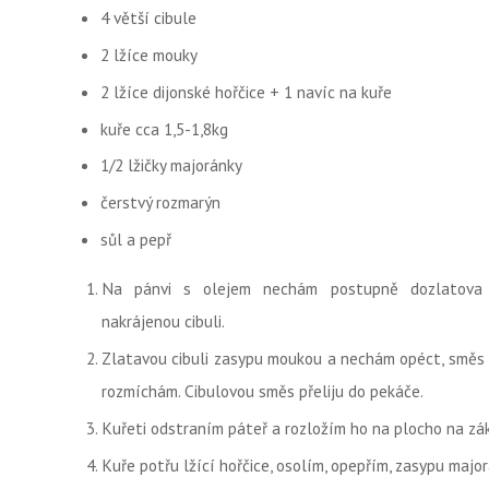
4 větší cibule
2 lžíce mouky
2 lžíce dijonské hořčice + 1 navíc na kuře
kuře cca 1,5-1,8kg
1/2 lžičky majoránky
čerstvý rozmarýn
sůl a pepř
Na pánvi s olejem nechám postupně dozlatova 
nakrájenou cibuli.
Zlatavou cibuli zasypu moukou a nechám opéct, směs pa
rozmíchám. Cibulovou směs přeliju do pekáče.
Kuřeti odstraním páteř a rozložím ho na plocho na zá
Kuře potřu lžící hořčice, osolím, opepřím, zasypu ma