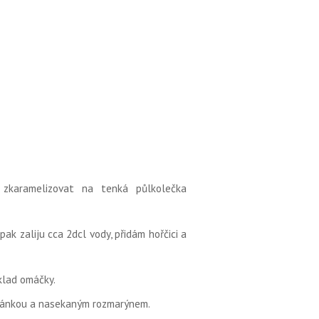
zkaramelizovat na tenká půlkolečka
k zaliju cca 2dcl vody, přidám hořčici a
klad omáčky.
joránkou a nasekaným rozmarýnem.