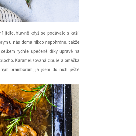
í jídlo, hlavně když se podávalo s kaší.
terým u nás doma nikdo nepohrdne, takže
 celkem rychle upečené díky úpravě na
 plocho. Karamelizovaná cibule a omáčka
aným bramborám, já jsem do nich ještě