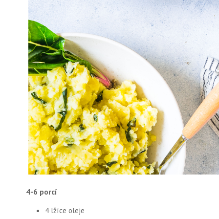
4-6 porcí
4 lžíce oleje