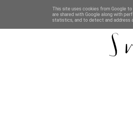
This site uses cookies from Google to d
are shared with Google along with perf
statistics, and to detect and address 