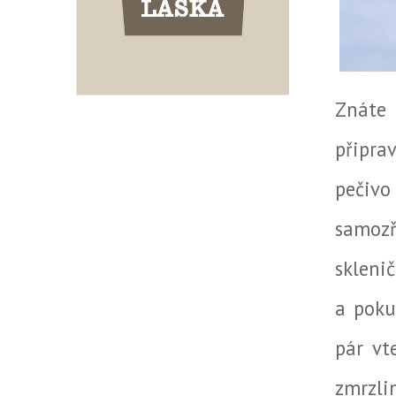
Znáte 
připra
pečivo
samoz
skleni
a poku
pár vt
zmrzli