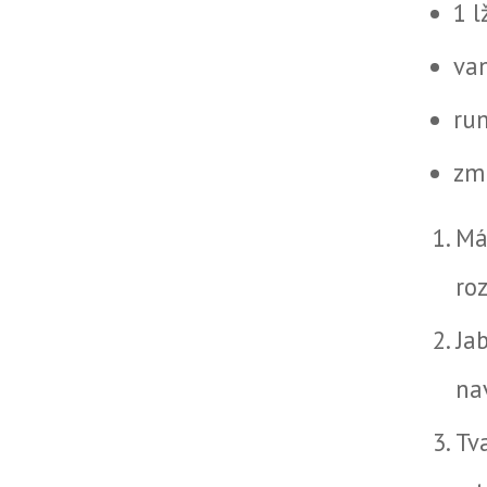
1 l
van
ru
zm
Má
ro
Ja
na
Tv