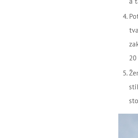
a 
Po
tv
za
20 
Že
st
sto