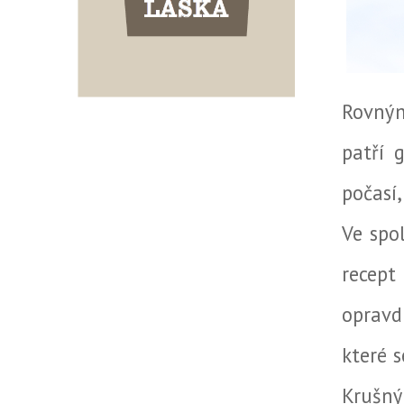
Rovným
patří 
počasí
Ve spo
recept
opravd
které 
Krušný