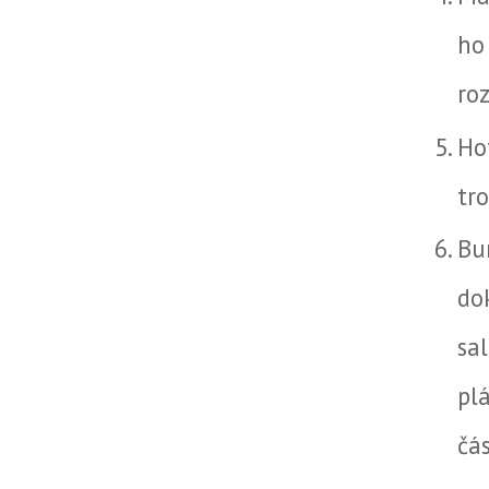
ho
roz
Ho
tr
Bu
do
sa
pl
čá