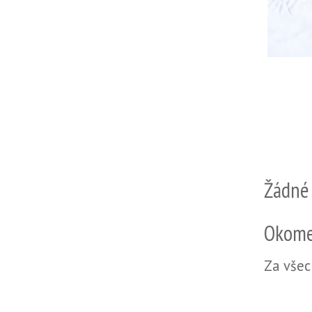
Žádné
Okome
Za všec