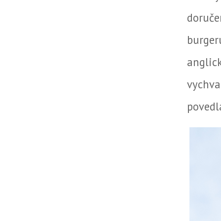
doruče
burger
anglic
vychv
povedla