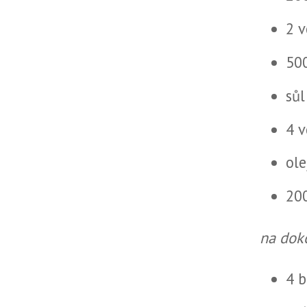
2 v
50
sůl
4 v
ole
20
na dok
4 