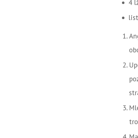
4 l
lis
An
ob
Up
po
st
Ml
tr
Ma