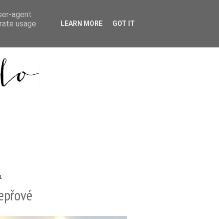
user-agent
erate usage
LEARN MORE
GOT IT
1
epřové