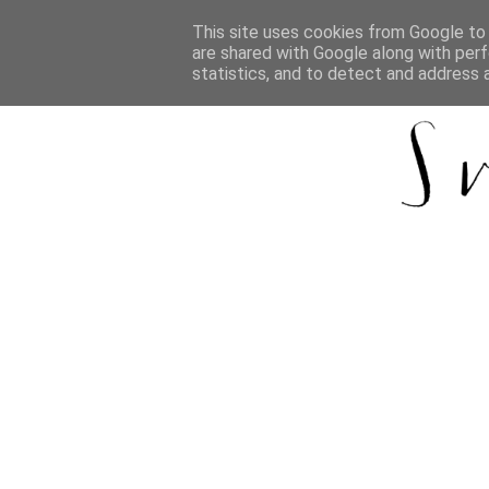
This site uses cookies from Google to d
are shared with Google along with perf
statistics, and to detect and address 