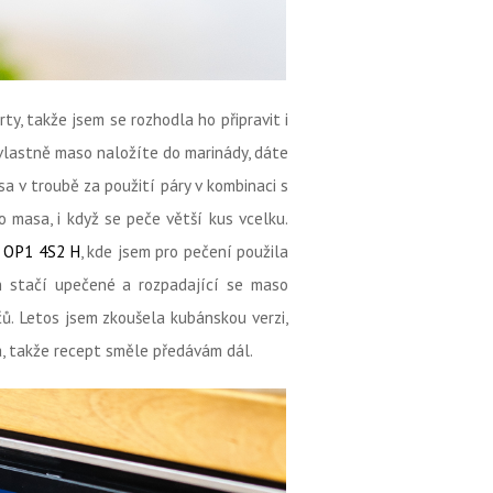
y, takže jsem se rozhodla ho připravit i
 vlastně maso naložíte do marinády, dáte
a v troubě za použití páry v kombinaci s
masa, i když se peče větší kus vcelku.
 OP1 4S2 H
, kde jsem pro pečení použila
n stačí upečené a rozpadající se maso
čů. Letos jsem zkoušela kubánskou verzi,
a, takže recept směle předávám dál.