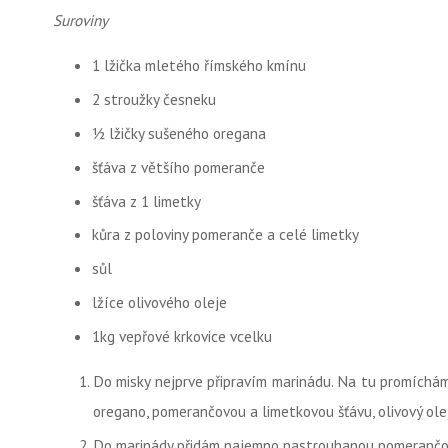
Suroviny
1 lžička mletého římského kmínu
2 stroužky česneku
½ lžičky sušeného oregana
šťáva z většího pomeranče
šťáva z 1 limetky
kůra z poloviny pomeranče a celé limetky
sůl
lžíce olivového oleje
1kg vepřové krkovice vcelku
Do misky nejprve připravím marinádu. Na tu promíchá
oregano, pomerančovou a limetkovou šťávu, olivový olej
Do marinády přidám najemno nastrouhanou pomerančov