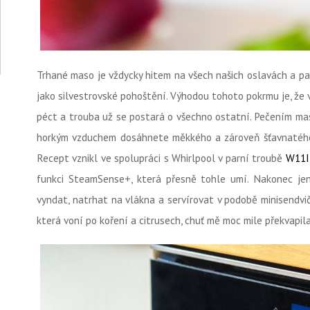
Trhané maso je vždycky hitem na všech našich oslavách a part
jako silvestrovské pohoštění. Výhodou tohoto pokrmu je, že
péct a trouba už se postará o všechno ostatní. Pečením mas
horkým vzduchem dosáhnete měkkého a zároveň šťavnatého 
Recept vznikl ve spolupráci s Whirlpool v parní troubě
W11I
funkci SteamSense+, která přesně tohle umí. Nakonec je
vyndat, natrhat na vlákna a servírovat v podobě minisendvi
která voní po koření a citrusech, chuť mě moc mile překvapil