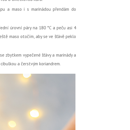
koupu a maso i s marinádou přendám do
ední úrovní páry na 180 °C a peču asi 4
ještě maso otočím, aby se ve šťávě peklo
se zbytkem vypečené šťávy a marinády a
cibulkou a čerstvým koriandrem.