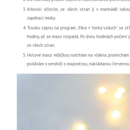
Krkovici očistím, ze všech stran ji v marinádě vy
zapékací misky.
Troubu zapnu na program „Pára + horký vzduch“ se stř
hodiny, až se maso rozpadá. Po dvou hodinách pečení 
ze všech stran.
Hotové maso vidličkou natrhám na vlákna, promíchám 
podávám v sendviči s majonézou, nakládanou červenou 