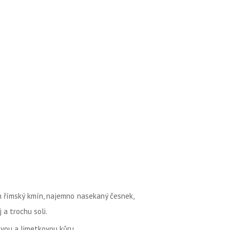
m římský kmín, najemno nasekaný česnek,
 a trochu soli.
ou a limetkovou kůru.