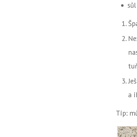
sůl
Šp
Ne
na
tu
Je
a 
Tip: m