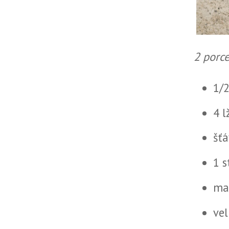
2 porc
1/2
4 l
šťá
1 
mal
vel