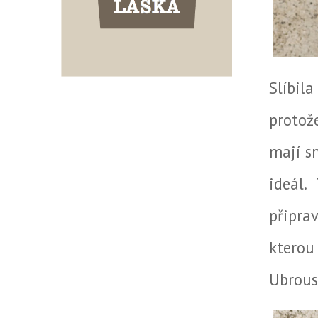
Slíbila
protož
mají sn
ideál
připra
ktero
Ubrouse