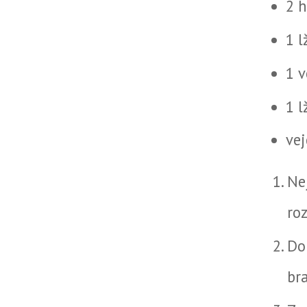
2 
1 l
1 v
1 
ve
Ne
ro
Do
br