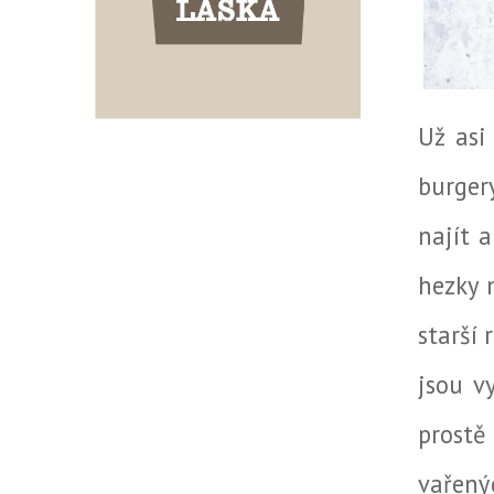
Už asi
burger
najít 
hezky 
starší
jsou v
prostě
vařený