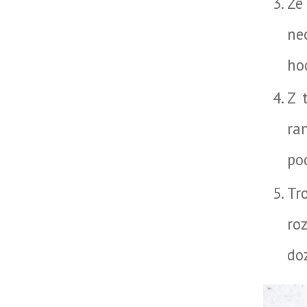
Ze
ne
ho
Z 
ra
po
Tr
ro
do