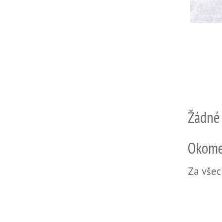
Žádné
Okome
Za všec