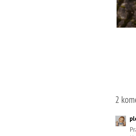
2 kom
pl
Pr