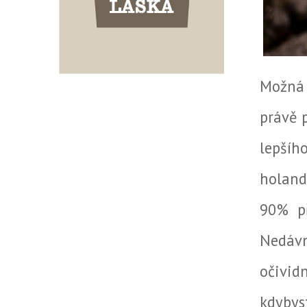
Možná 
právě 
lepšíh
holand
90% př
Nedávn
očividn
kdybys