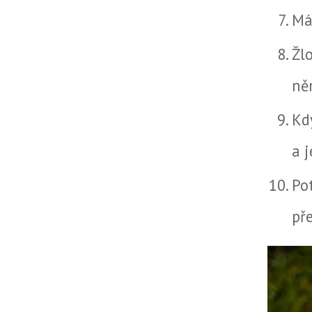
Má
Žl
ně
Kd
a 
Po
př