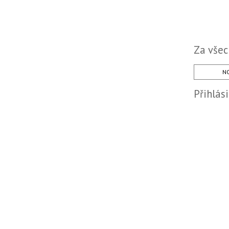
Za všec
NO
Přihlás