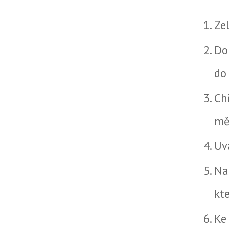
Ze
Do
do 
Ch
měk
Uv
Na
kt
Ke