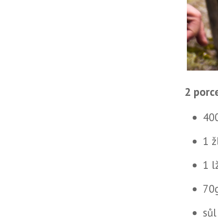
2 porc
40
1 ž
1 l
70
sůl