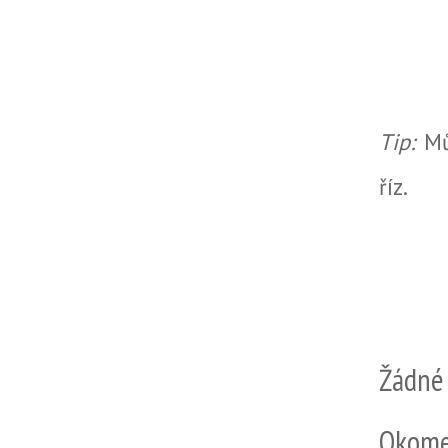
Tip:
Mů
říz.
Žádné
Okome