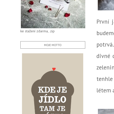
První 
ke stažení zdarma, .zip
budeme
potrvá
MOJE MOTTO
divné 
zeleni
tenhle
létem 