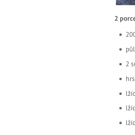
2 porc
200
pů
2 s
hrs
lží
lží
lží