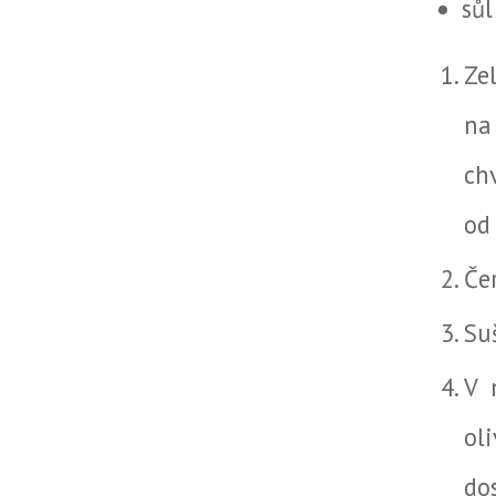
sůl
Ze
na
ch
od
Če
Su
V 
ol
dos