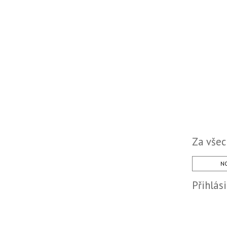
Za všec
NO
Přihlás