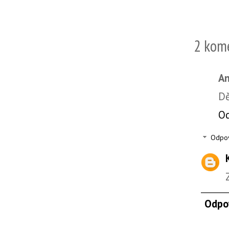
2 kom
A
Dě
O
Odpo
Odpo