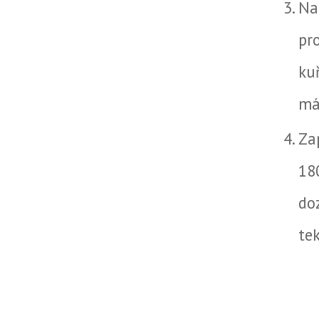
Na
pr
ku
má
Za
18
do
te