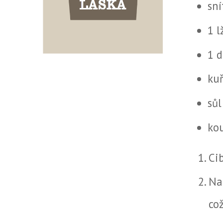
sn
1 l
1 d
ku
sůl
ko
Ci
Na
co