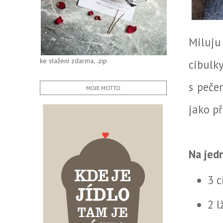
Miluju
ke stažení zdarma, .zip
cibulk
s peče
MOJE MOTTO
jako p
Na jed
3 c
2 l