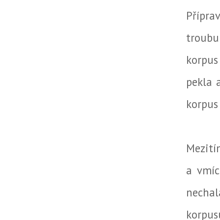
Přípra
troubu
korpus
pekla 
korpus
Mezitím
a vmíc
nechal
korpus