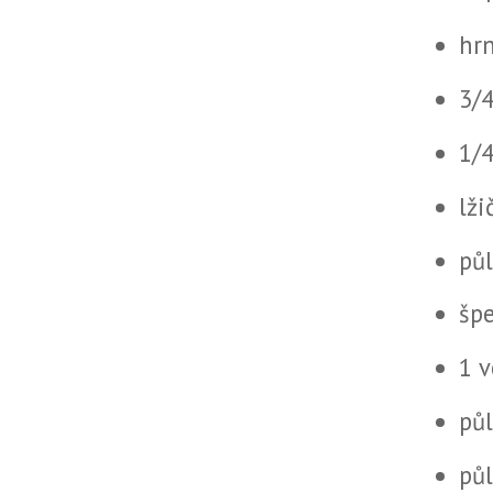
hr
3/
1/
lži
půl
špe
1 v
pů
půl