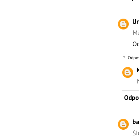
U
Mů
O
Odpo
Odpo
ba
Šl