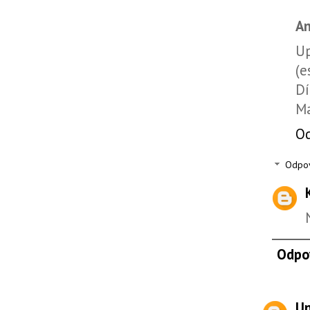
A
Up
(e
Dí
M
O
Odpo
Odpo
U