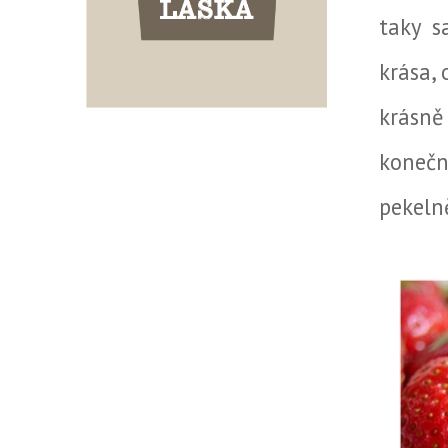
taky s
krása, 
krásně
konečn
pekeln