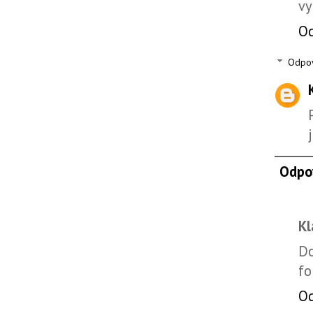
vy
O
Odpo
Odpo
Kl
Do
fo
O