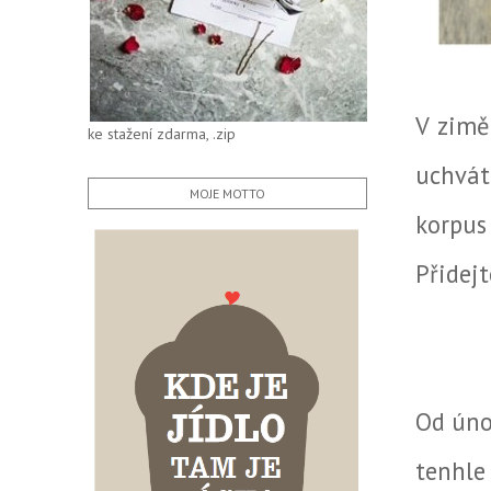
V zimě
ke stažení zdarma, .zip
uchvát
MOJE MOTTO
korpus
Přidej
Od úno
tenhle