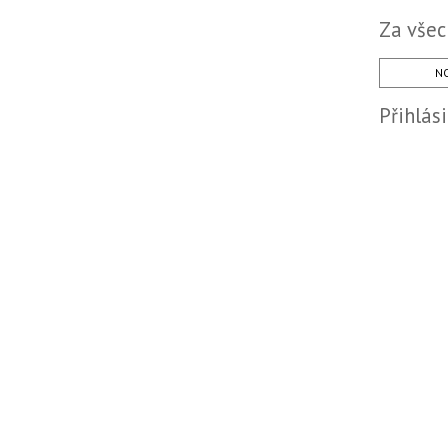
Za všec
NO
Přihlás