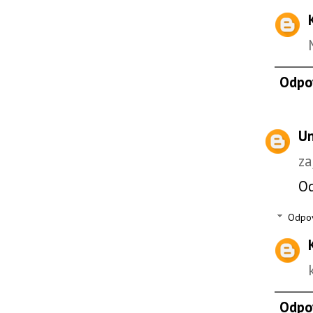
Odpo
U
za
O
Odpo
Odpo