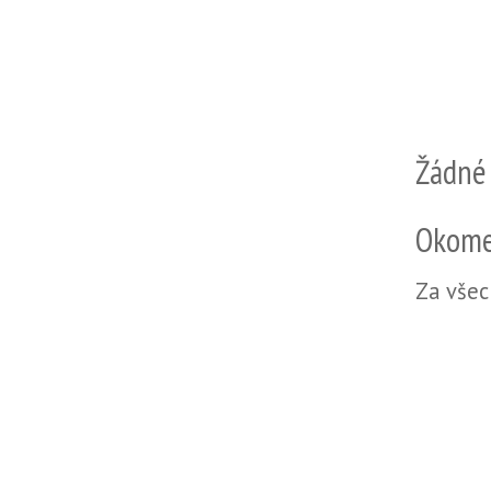
Žádné
Okome
Za všec