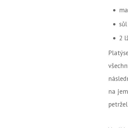
mal
sůl
2 l
Platýse
všechn
násled
na jem
petržel