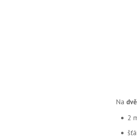
Na
dvě
2 
šťá