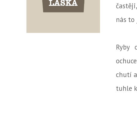
častěj
nás to 
Ryby 
ochucen
chutí 
tuhle 