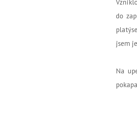
Vznikl
do zap
platýs
jsem j
Na upe
pokapa