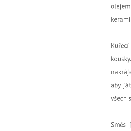
olejem
kerami
Kuřecí 
kousky
nakráj
aby já
všech s
Směs j