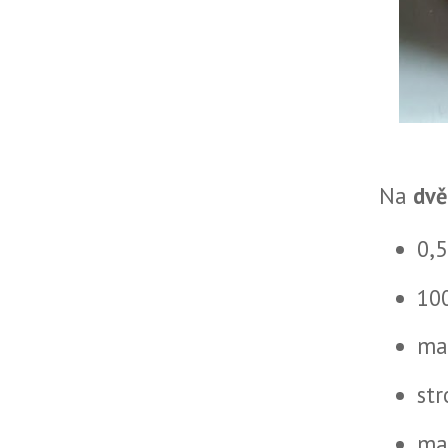
Na
dvě
0,5
10
ma
st
maj