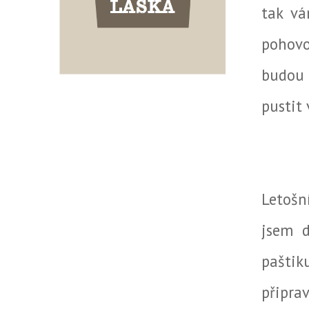
tak vá
pohovo
budou 
pustit 
Letošn
jsem d
paštik
připrav