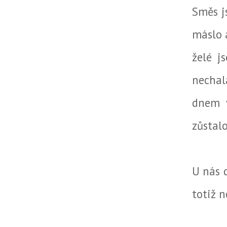
Směs j
máslo 
želé j
nechal
dnem v
zůstal
U nás 
totiž n