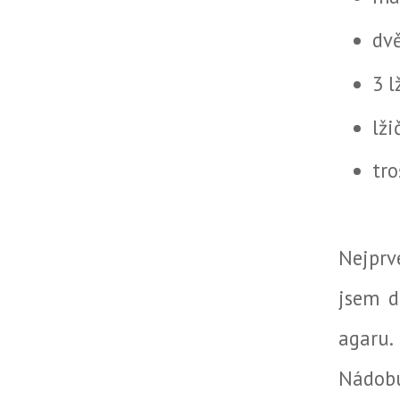
dv
3 
lži
tro
Nejprv
jsem d
agaru.
Nádobu