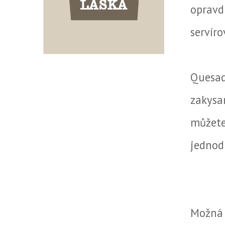
opravd
servíro
Quesad
zakysa
můžet
jednod
Možná