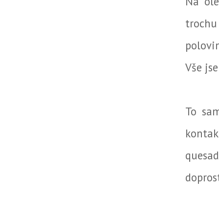
Na ole
trochu
polovi
Vše jse
To sam
kontak
quesad
dopros