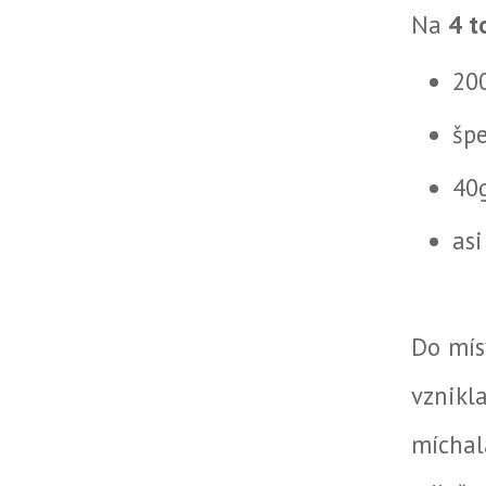
Na
4 to
20
špe
40
asi
Do mís
vznikl
míchal