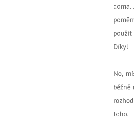
doma. 
poměrn
použít
Díky!
No, mí
běžně n
rozhod
toho.