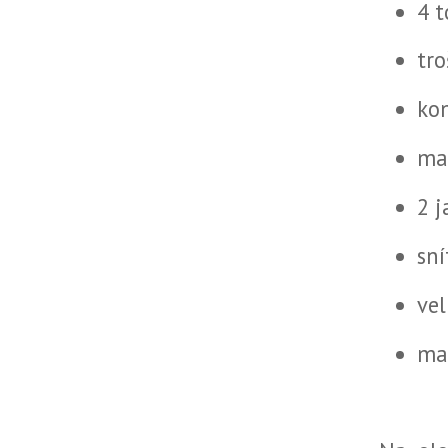
4 t
tro
kon
ma
2 j
sn
ve
ma