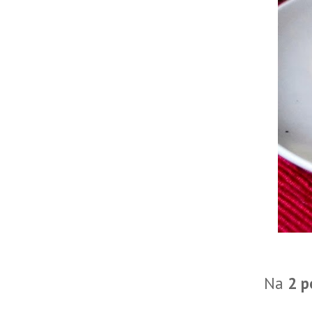
Na
2 p