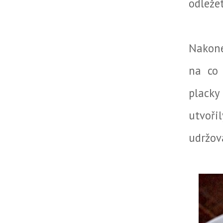
odležet
Nakone
na co 
placky
utvoři
udržova