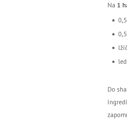
Na
1 h
0,
0,5
lž
led
Do sha
ingred
zapomn