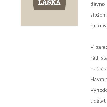
dávno 
složen
mi obvy
V bare
rád sl
naštěs
Havran
Výhodo
udělat