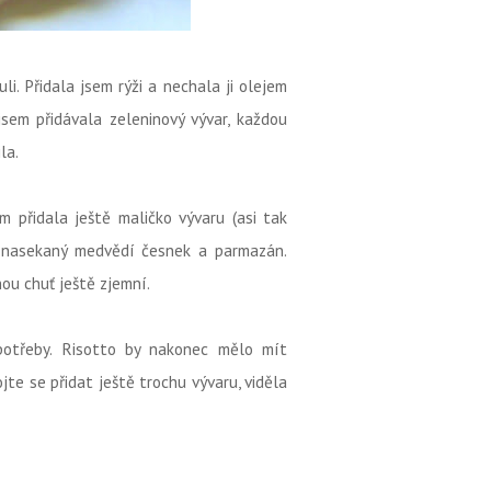
i. Přidala jsem rýži a nechala ji olejem
jsem přidávala zeleninový vývar, každou
la.
m přidala ještě maličko vývaru (asi tak
a nasekaný medvědí česnek a parmazán.
ou chuť ještě zjemní.
potřeby. Risotto by nakonec mělo mít
ojte se přidat ještě trochu vývaru, viděla