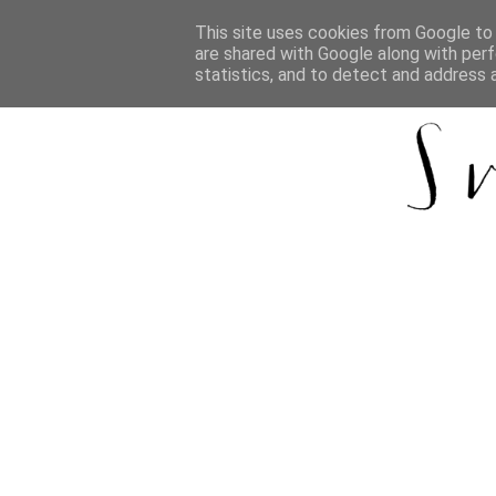
This site uses cookies from Google to d
are shared with Google along with perf
statistics, and to detect and address 