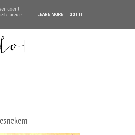
user-agent
erate usage
LEARN MORE
GOT IT
česnekem