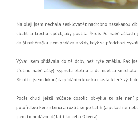
Na oleji jsem nechala zesklovatět nadrobno nasekanou cibul
obalit a trochu opéct, aby pustila škrob. Po naběračkách 
další naběračku jsem přidávala vždy, když se předchozí vyvaři
Vývar jsem přidávala do té doby, než rýže změkla. Pak jse
třetinu naběračky), vypnula plotnu a do risotta vmíchal
Risotto jsem dokončila přidáním kousku másla, které výsledn
Podle chuti ještě můžete dosolit, obvykle to ale není 
polořídkou konzistenci a rozlít se po talíři (a pokud ne, neb
jsem to nedávno dělat i Jamieho Olivera).