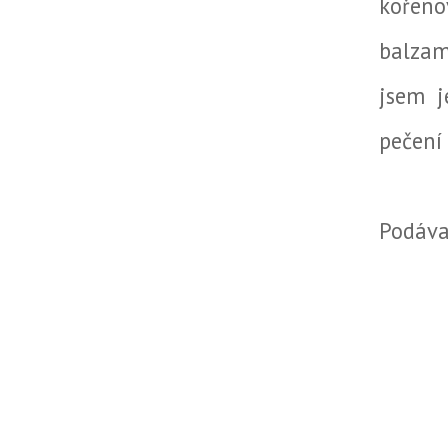
kořeno
balzam
jsem j
pečení
Podáva