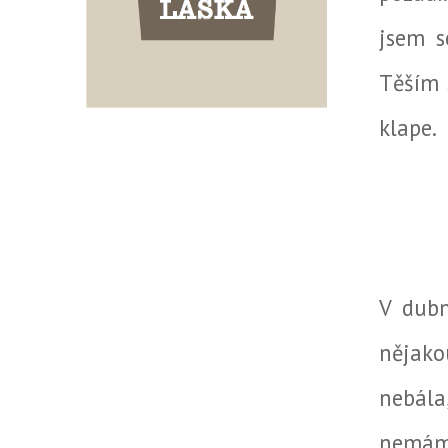
jsem s
Těším 
klape.
V dubn
nějako
nebála
nemám 