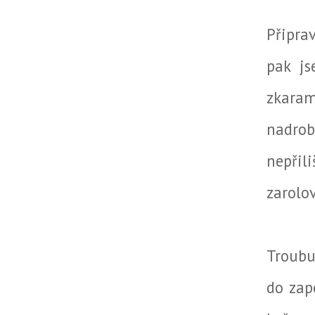
Připrav
pak js
zkaram
nadrob
nepři
zarolo
Troubu
do zap