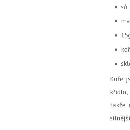
sůl
mal
15
ko
skl
Kuře j
křídlo
takže 
silnějš