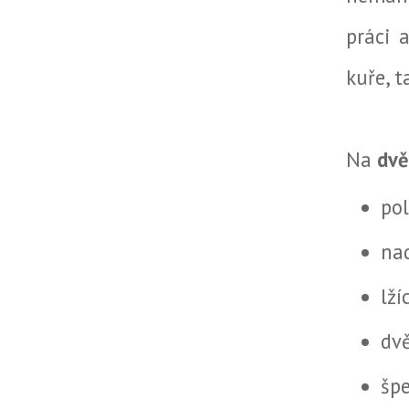
práci 
kuře, 
Na
dvě
po
na
lží
dv
šp