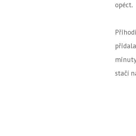
opéct.
Přihod
přidal
minuty
stačí n