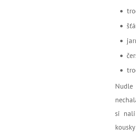
tro
šťá
jar
če
tro
Nudle 
nechal
si nal
kousky