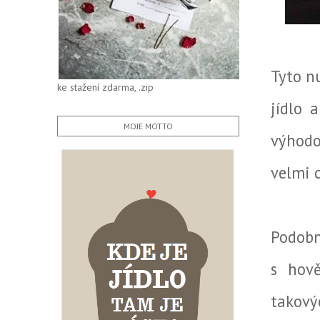
Tyto nu
ke stažení zdarma, .zip
jídlo 
MOJE MOTTO
výhodo
velmi 
Podobn
s hov
takový