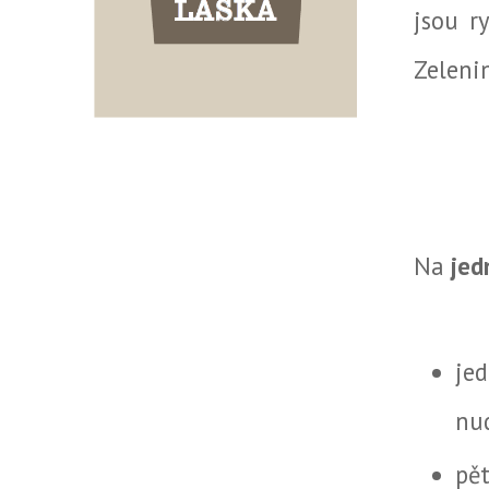
jsou r
Zelenin
Na
jed
je
nu
pět