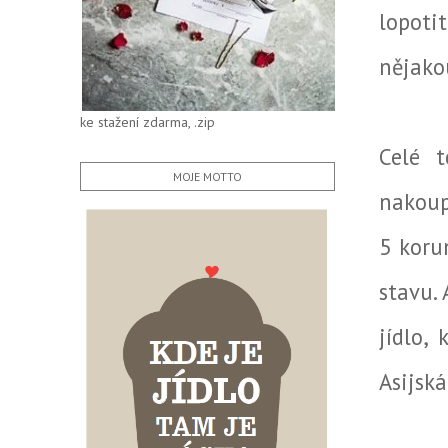
lopoti
nějako
ke stažení zdarma, .zip
Celé 
MOJE MOTTO
nakoup
5 koru
stavu. 
jídlo,
Asijská