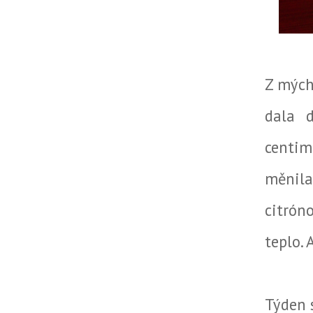
Z mých
dala 
centim
měnila
citrón
teplo. 
Týden s