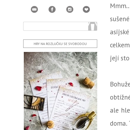
Mmm...
sušené
asijské
celkem
HRY NA ROZLUČKU SE SVOBODOU
její st
Bohuže
obtížn
ale hle
doma. 