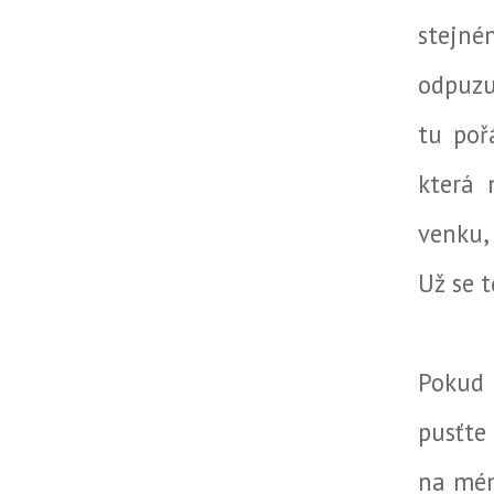
stejné
odpuzuj
tu poř
která 
venku,
Už se t
Pokud 
pusťte 
na mém