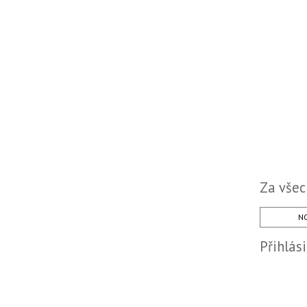
Za všec
NO
Přihlás