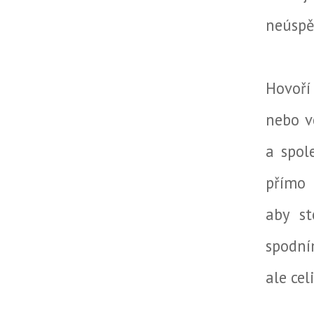
neúspě
Hovoří
nebo v
a spol
přímo 
aby st
spodní
ale cel