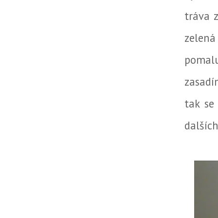
tráva 
zelená
pomalu
zasadím
tak se
dalších