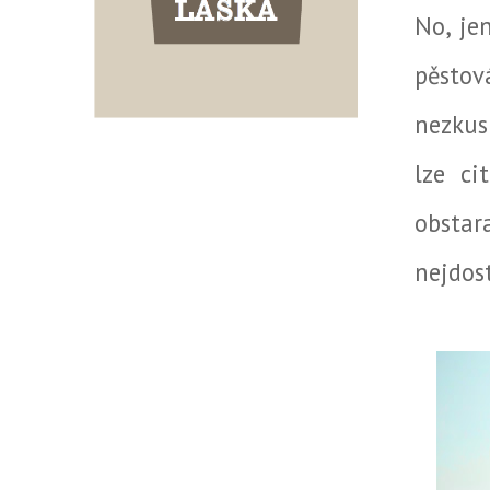
No, je
pěstov
nezkus
lze ci
obstar
nejdost