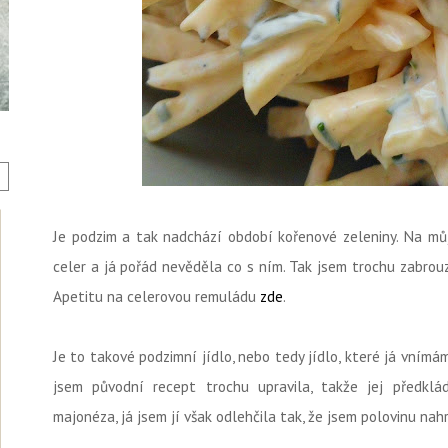
Je podzim a tak nadchází období kořenové zeleniny. Na můj
celer a já pořád nevěděla co s ním. Tak jsem trochu zabrou
Apetitu na celerovou remuládu
zde
.
Je to takové podzimní jídlo, nebo tedy jídlo, které já vnímá
jsem původní recept trochu upravila, takže jej předklá
majonéza, já jsem jí však odlehčila tak, že jsem polovinu na