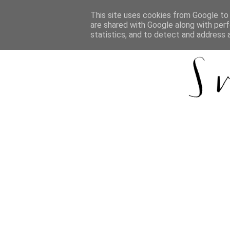
This site uses cookies from Google to d
are shared with Google along with perf
statistics, and to detect and address 