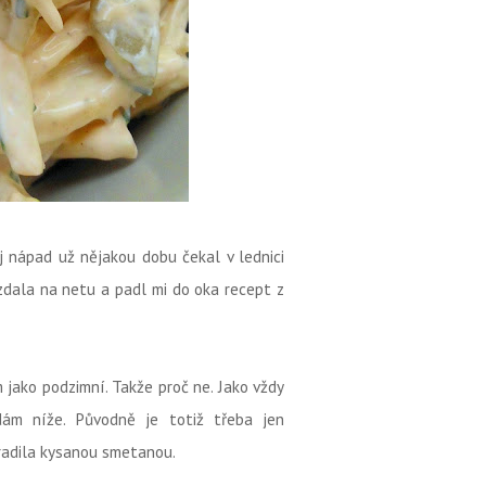
 nápad už nějakou dobu čekal v lednici
zdala na netu a padl mi do oka recept z
m jako podzimní. Takže proč ne. Jako vždy
dám níže. Původně je totiž třeba jen
hradila kysanou smetanou.