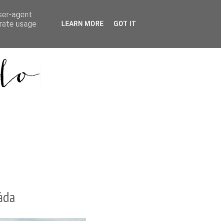
user-agent
erate usage
LEARN MORE
GOT IT
áda