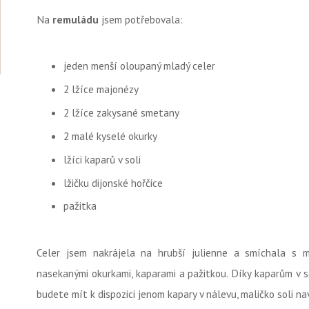
Na
remuládu
jsem potřebovala:
jeden menší oloupaný mladý celer
2 lžíce majonézy
2 lžíce zakysané smetany
2 malé kyselé okurky
lžíci kaparů v soli
lžičku dijonské hořčice
pažitka
Celer jsem nakrájela na hrubší julienne a smíchala s m
nasekanými okurkami, kaparami a pažitkou. Díky kaparům v s
budete mít k dispozici jenom kapary v nálevu, maličko soli na