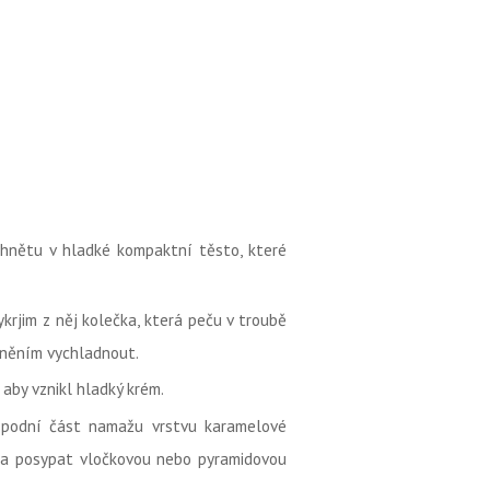
hnětu v hladké kompaktní těsto, které
rjim z něj kolečka, která peču v troubě
lněním vychladnout.
aby vznikl hladký krém.
spodní část namažu vrstvu karamelové
ka posypat vločkovou nebo pyramidovou