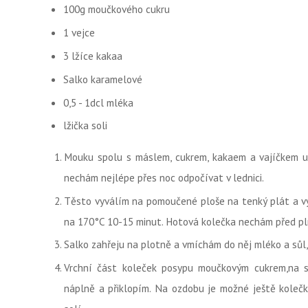
100g moučkového cukru
1 vejce
3 lžíce kakaa
Salko karamelové
0,5 - 1dcl mléka
lžička soli
Mouku spolu s máslem, cukrem, kakaem a vajíčkem u
nechám nejlépe přes noc odpočívat v lednici.
Těsto vyválím na pomoučené ploše na tenký plát a vyk
na 170°C 10-15 minut. Hotová kolečka nechám před p
Salko zahřeju na plotně a vmíchám do něj mléko a sůl, 
Vrchní část koleček posypu moučkovým cukrem,na 
náplně a přiklopím. Na ozdobu je možné ještě koleč