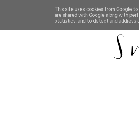
This site uses cookies from Google to d
are shared with Google along with perf
statistics, and to detect and address 