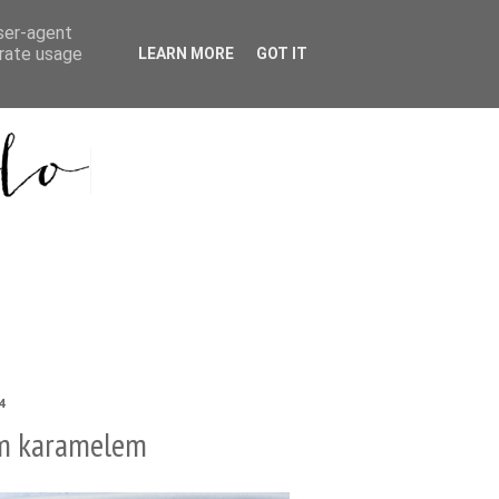
user-agent
erate usage
LEARN MORE
GOT IT
4
ým karamelem