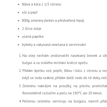
šťáva a kůra z 1/2 citronu
sůl a pepř
800g zeleniny (mrkev a předvařená řepa)
2 lžíce oleje
uzená paprika
bylinky a zakysaná smetana k servírování
Na oleji nechám zesklovatět nasekaný česnek a cib
bulgur a za stálého míchání krátce opeču.
Přidám špetku soli, pepře, šťávu i kůru z citronu a vo
když se voda vsákne, přidám další vodu do té doby, ne
Zeleninu nakrájím na proužky, na plechu promíchá
Rovnoměrně rozložím a peču na 190°C asi 20 minut.
Pečenou zeleninu servíruju na bulguru, navrch při