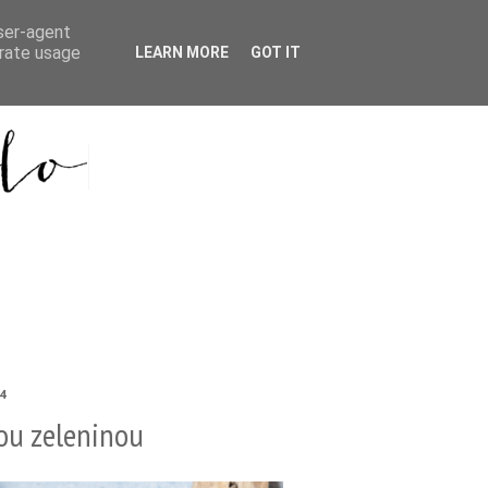
user-agent
erate usage
LEARN MORE
GOT IT
24
ou zeleninou