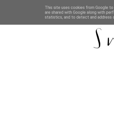
This site uses cookies from Google to d
are shared with Google along with perf
statistics, and to detect and address 