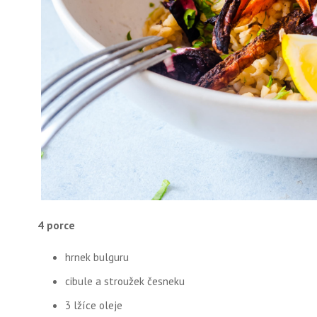
4 porce
hrnek bulguru
cibule a stroužek česneku
3 lžíce oleje