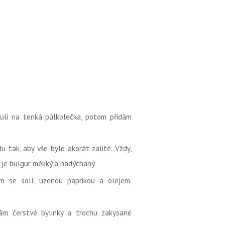
uli na tenká půlkolečka, potom přidám
du tak, aby vše bylo akorát zalité. Vždy,
ž je bulgur měkký a nadýchaný.
m se solí, uzenou paprikou a olejem.
dám čerstvé bylinky a trochu zakysané