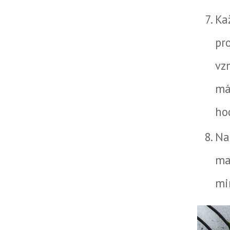
Ka
pr
vz
má
ho
Na
ma
mi