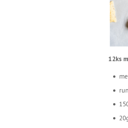
12ks m
men
ru
15
20