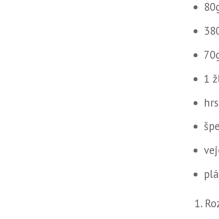
80
38
70
1 ž
hr
špe
vej
pl
Ro