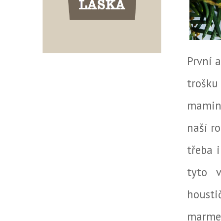
První 
trošk
mamink
naší r
třeba 
tyto 
housti
marme