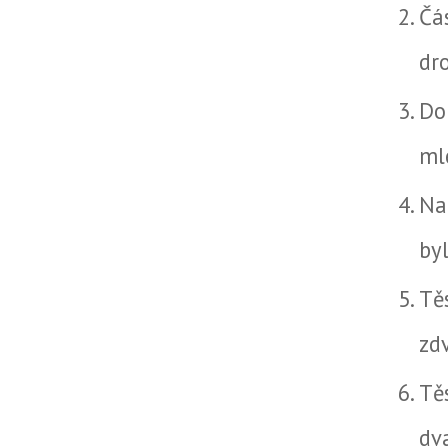
Čá
dr
Do
ml
Na
by
Tě
zd
Tě
dv