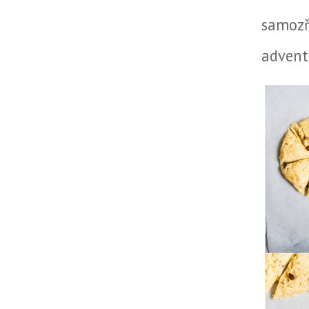
samozře
advent