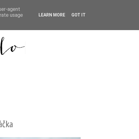
user-agent
erate usage
LEARN MORE
GOT IT
áčka