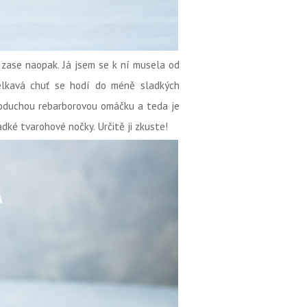
 zase naopak. Já jsem se k ní musela od
selkavá chuť se hodí do méně sladkých
noduchou rebarborovou omáčku a teda je
adké tvarohové nočky. Určitě ji zkuste!