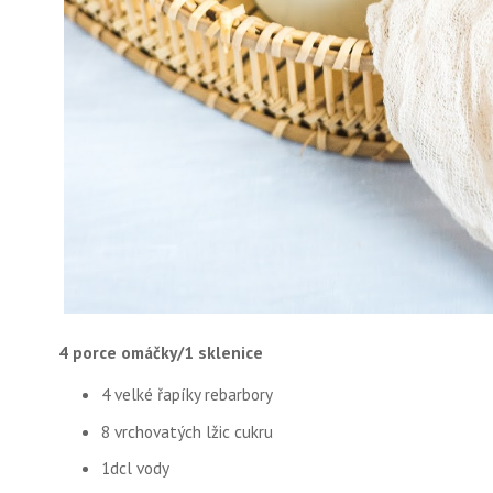
4 porce omáčky/1 sklenice
4 velké řapíky rebarbory
8 vrchovatých lžic cukru
1dcl vody