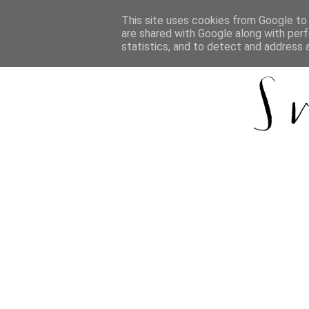
This site uses cookies from Google to d
are shared with Google along with perf
statistics, and to detect and address 