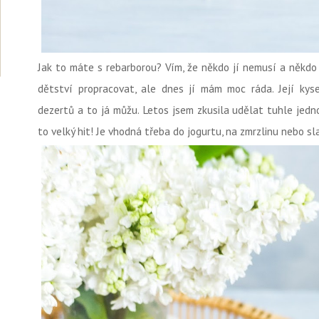
Jak to máte s rebarborou? Vím, že někdo jí nemusí a někdo
dětství propracovat, ale dnes jí mám moc ráda. Její ky
dezertů a to já můžu. Letos jsem zkusila udělat tuhle jed
to velký hit! Je vhodná třeba do jogurtu, na zmrzlinu nebo sl