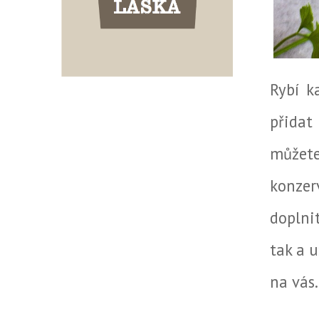
Rybí k
přidat
můžet
konzer
doplni
tak a u
na vás.