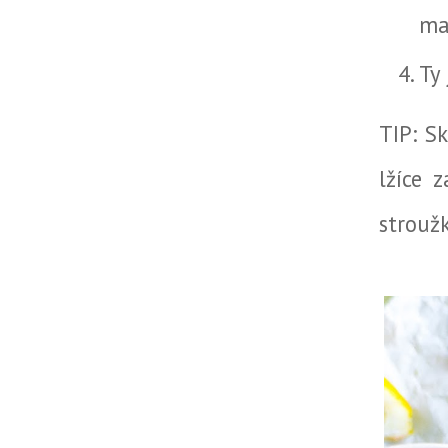
ma
Ty
TIP: S
lžíce 
stroužk