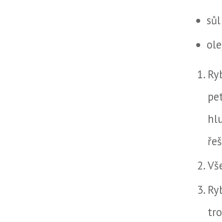
sůl
ole
Ry
pe
hl
řeš
Vš
Ry
tr