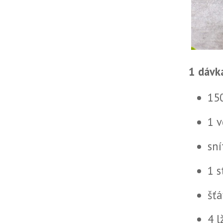
1 dávk
150
1 v
sní
1 
šťá
4 l