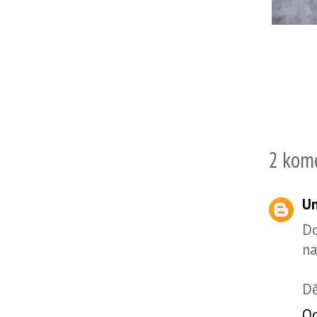
2 kom
U
Do
na
Dě
O