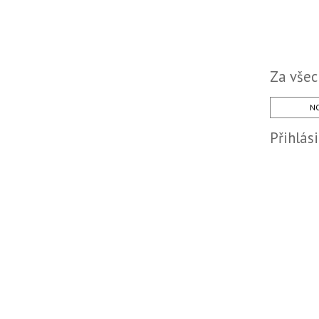
Za všec
NO
Přihlás