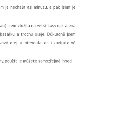
em je nechala asi minutu, a pak jsem je
áci) jsem vložila na větší kusy nakrájená
 bazalku a trochu oleje. Důkladně jsem
ivový olej a přendala do uzavíratelné
dny, použít je můžete samozřejmě ihned.