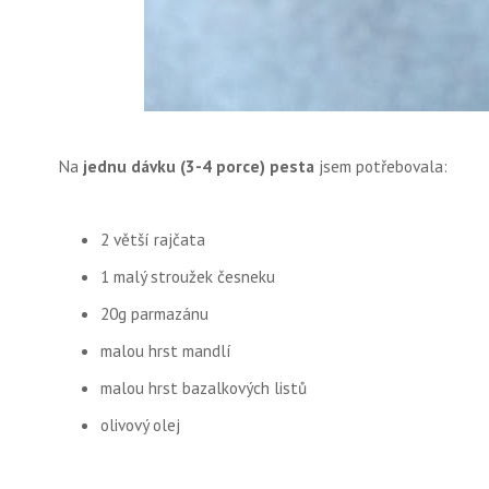
Na
jednu dávku (3-4 porce) pesta
jsem potřebovala:
2 větší rajčata
1 malý stroužek česneku
20g parmazánu
malou hrst mandlí
malou hrst bazalkových listů
olivový olej