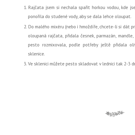
Rajčata jsem si nechala spařit horkou vodou, kde js
ponořila do studené vody, aby se dala lehce oloupat.
Do malého mixéru (nebo i hmoždíře, chcete-li si dát pr
oloupaná rajčata, přidala česnek, parmazán, mandle,
pesto rozmixovala, podle potřeby ještě přidala ol
sklenice.
Ve sklenici můžete pesto skladovat v lednici tak 2-3 