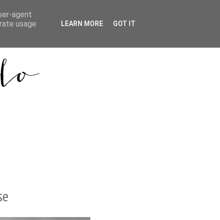
user-agent
erate usage
LEARN MORE
GOT IT
se