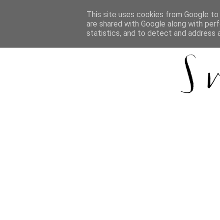
This site uses cookies from Google to d
are shared with Google along with perf
statistics, and to detect and address 