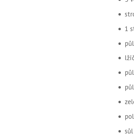
st
1 s
půl
lž
půl
pů
zel
po
sůl