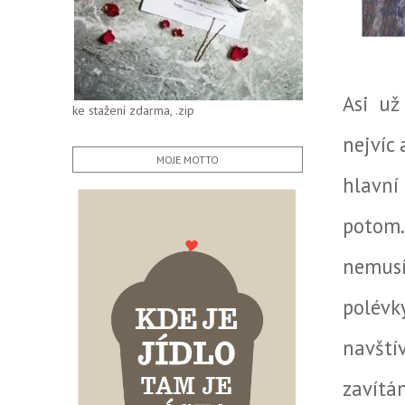
Asi už
ke stažení zdarma, .zip
nejvíc 
MOJE MOTTO
hlavní
potom
nemusí
polévk
navští
zavítá