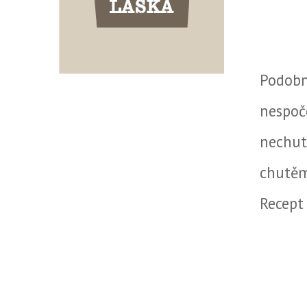
Podobn
nespo
nechu
chutěm
Recept