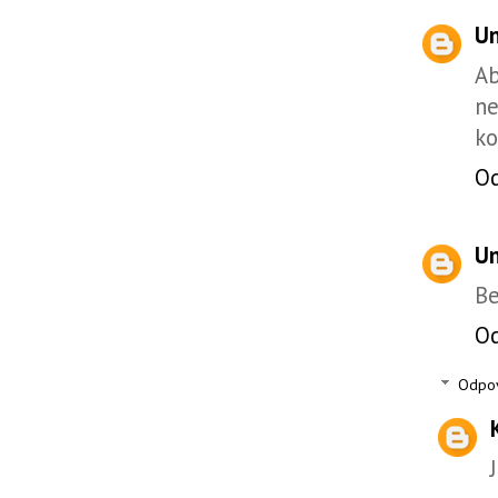
U
A
ne
ko
O
U
Be
O
Odpo