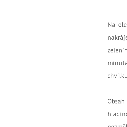
Na ole
nakráj
zeleni
minutá
chvilku
Obsah 
hladi
nezměk