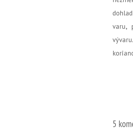
dohladk
varu, 
vývar
korian
5 kom